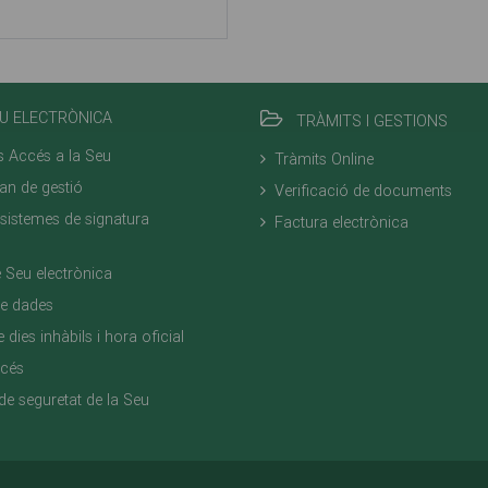
U ELECTRÒNICA
TRÀMITS I GESTIONS
s Accés a la Seu
Tràmits Online
gan de gestió
Verificació de documents
i sistemes de signatura
Factura electrònica
e Seu electrònica
de dades
 dies inhàbils i hora oficial
ccés
de seguretat de la Seu