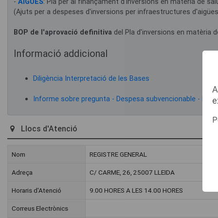
-
AIGÜES
: Pla per al finançament d'inversions en matèria de salu
(Ajuts per a despeses d'inversions per infraestructures d'aigües
BOP de l'aprovació definitiva
del Pla d'inversions en matèria d
Informació addicional
Diligència Interpretació de les Bases
A
Informe sobre pregunta - Despesa subvencionable - Nínxol
e
P
Llocs d'Atenció
Nom
REGISTRE GENERAL
Adreça
C/ CARME, 26, 25007 LLEIDA
Horaris d'Atenció
9.00 HORES A LES 14.00 HORES
Correus Electrònics