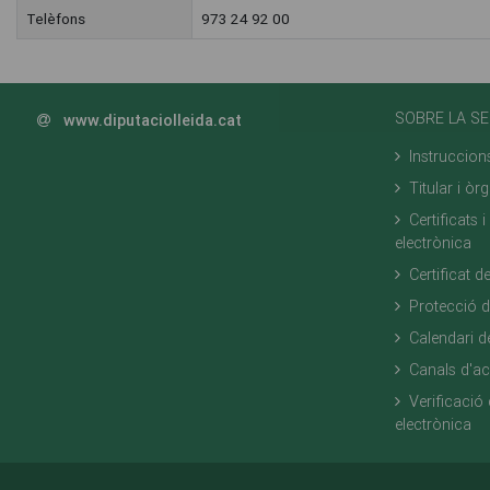
Telèfons
973 24 92 00
SOBRE LA SE
www.diputaciolleida.cat
Instruccion
Titular i òr
Certificats 
electrònica
Certificat d
Protecció 
Calendari de
Canals d'a
Verificació 
electrònica