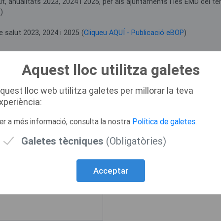
t, anualitats 2023, 2024 i 2025, per als ajuntaments i les EMD del terr
)
e salut 2023, 2024 i 2025 (
Cliqueu AQUÍ - Publicació eBOP
)
Aquest lloc utilitza galetes
quest lloc web utilitza galetes per millorar la teva
s - Pla Salut
xperiència:
er a més informació, consulta la nostra
Política de galetes
.
Galetes tècniques
(Obligatòries)
Acceptar