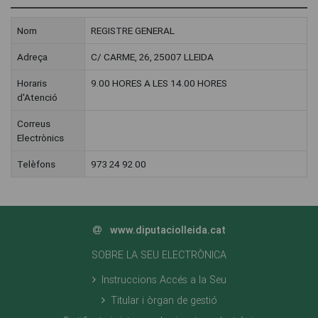
Nom
REGISTRE GENERAL
Adreça
C/ CARME, 26, 25007 LLEIDA
Horaris
9.00 HORES A LES 14.00 HORES
d'Atenció
Correus
Electrònics
Telèfons
973 24 92 00
www.diputaciolleida.cat
SOBRE LA SEU ELECTRÒNICA
Instruccions Accés a la Seu
Titular i òrgan de gestió