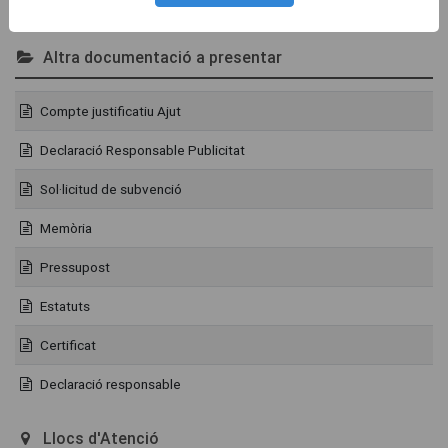
Consulteu-los
AQUÍ.
Altra documentació a presentar
Compte justificatiu Ajut
Declaració Responsable Publicitat
Sol·licitud de subvenció
Memòria
Pressupost
Estatuts
Certificat
Declaració responsable
Llocs d'Atenció