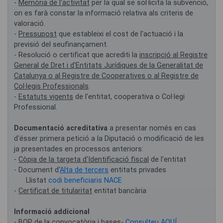
-
Memòria de l'activitat
per la qual se sol·licita la subvenció,
on es farà constar la informació relativa als criteris de
valoració.
-
Pressupost
que estableixi el cost de l'actuació i la
previsió del seufinançament.
- Resolució o certificat que acrediti la
inscripció al Registre
General de Dret i d'Entitats Jurídiques de la Generalitat de
Catalunya o al Registre de Cooperatives o al Registre de
Col·legis Professionals
.
-
Estatuts vigents
de l'entitat, cooperativa o Col·legi
Professional.
Documentació acreditativa
a presentar només en cas
d'ésser primera petició a la Diputació o modificació de les
ja presentades en processos anteriors:
-
Còpia de la targeta d'Identificació fiscal
de l'entitat
- Document d'
Alta de tercers
entitats privades
Llistat
codi beneficiaris NACE
-
Certificat de titularitat
entitat bancària
Informació addicional
- BOP de la convocatòria i bases-
Consulteu AQUÍ